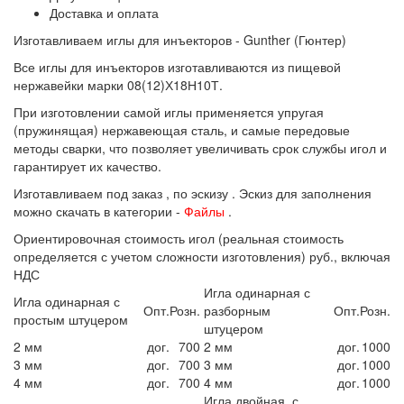
Доставка и оплата
Изготавливаем иглы для инъекторов - Gunther (Гюнтер)
Все иглы для инъекторов изготавливаются из пищевой
нержавейки марки 08(12)Х18Н10Т.
При изготовлении самой иглы применяется упругая
(пружинящая) нержавеющая сталь, и самые передовые
методы сварки, что позволяет увеличивать срок службы игол и
гарантирует их качество.
Изготавливаем под заказ , по эскизу . Эскиз для заполнения
можно скачать в категории -
Файлы
.
Ориентировочная стоимость игол (реальная стоимость
определяется с учетом сложности изготовления) руб., включая
НДС
Игла одинарная с
Игла одинарная с
Опт.
Розн.
разборным
Опт.
Розн.
простым штуцером
штуцером
2 мм
дог.
700
2 мм
дог.
1000
3 мм
дог.
700
3 мм
дог.
1000
4 мм
дог.
700
4 мм
дог.
1000
Игла двойная с