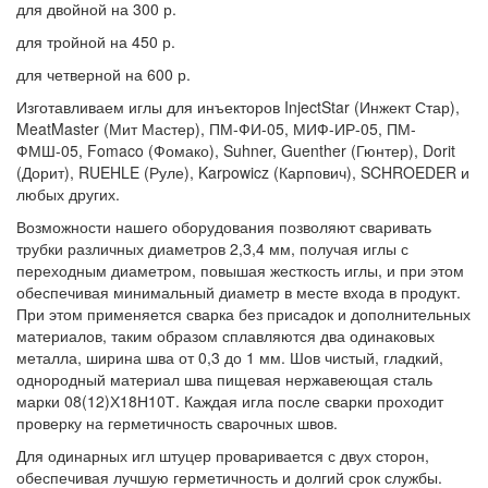
для двойной на 300 р.
для тройной на 450 р.
для четверной на 600 р.
Изготавливаем иглы для инъекторов InjectStar (Инжект Стар),
MeatMaster (Мит Мастер), ПМ-ФИ-05, МИФ-ИР-05, ПМ-
ФМШ-05, Fomaco (Фомако), Suhner, Guenther (Гюнтер), Dorit
(Дорит), RUEHLE (Руле), Karpowicz (Карпович), SCHROEDER и
любых других.
Возможности нашего оборудования позволяют сваривать
трубки различных диаметров 2,3,4 мм, получая иглы с
переходным диаметром, повышая жесткость иглы, и при этом
обеспечивая минимальный диаметр в месте входа в продукт.
При этом применяется сварка без присадок и дополнительных
материалов, таким образом сплавляются два одинаковых
металла, ширина шва от 0,3 до 1 мм. Шов чистый, гладкий,
однородный материал шва пищевая нержавеющая сталь
марки 08(12)Х18Н10Т. Каждая игла после сварки проходит
проверку на герметичность сварочных швов.
Для одинарных игл штуцер проваривается с двух сторон,
обеспечивая лучшую герметичность и долгий срок службы.