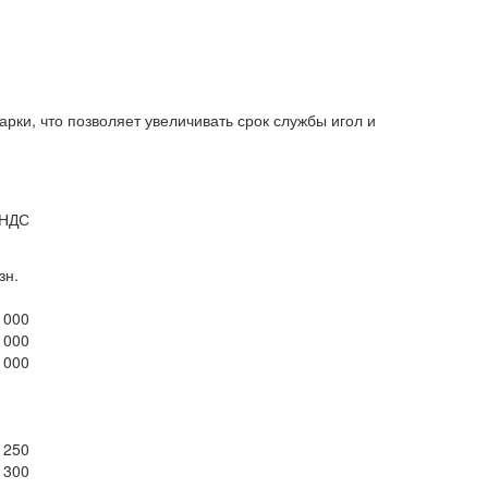
ки, что позволяет увеличивать срок службы игол и
 НДС
зн.
1000
1000
1000
1250
1300