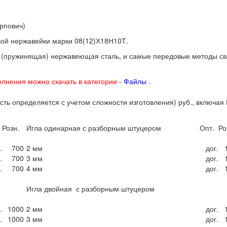
арпович)
вой нержавейки марки 08(12)Х18Н10Т.
 (пружинящая) нержавеющая сталь, и самые передовые методы свар
олнения можно скачать в категории
-
Файлы
.
ть определяется с учетом сложности изготовления) руб., включая
Розн.
Игла одинарная с разборным штуцером
Опт.
Ро
.
700
2 мм
дог.
.
700
3 мм
дог.
.
700
4 мм
дог.
Игла двойная с разборным штуцером
.
1000
2 мм
дог.
.
1000
3 мм
дог.