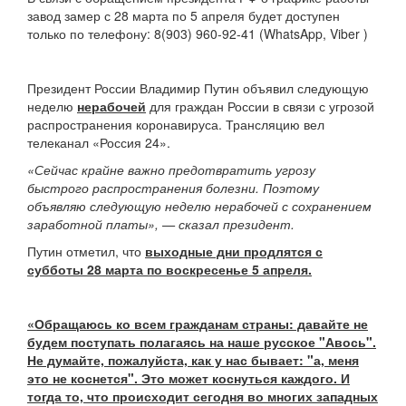
завод замер с 28 марта по 5 апреля будет доступен
только по телефону: 8
(903) 960-92-41 (WhatsApp, Viber )
Президент России Владимир Путин объявил следующую
неделю
нерабочей
для граждан России в связи с угрозой
распространения коронавируса. Трансляцию вел
телеканал «Россия 24».
«Сейчас крайне важно предотвратить угрозу
быстрого распространения болезни. Поэтому
объявляю следующую неделю нерабочей с сохранением
заработной платы», — сказал президент.
Путин отметил, что
выходные дни продлятся с
субботы 28 марта по воскресенье 5 апреля.
«Обращаюсь ко всем гражданам страны: давайте не
будем поступать полагаясь на наше русское "Авось".
Не думайте, пожалуйста, как у нас бывает: "а, меня
это не коснется". Это может коснуться каждого. И
тогда то, что происходит сегодня во многих западных