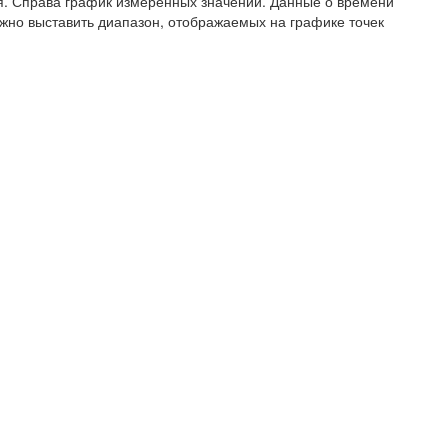
я. Справа график измеренных значений. Данные о времени
жно выставить диапазон, отображаемых на графике точек