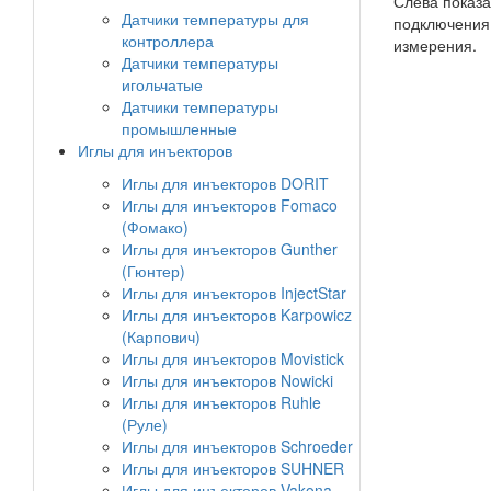
Слева показа
Датчики температуры для
подключения 
контроллера
измерения.
Датчики температуры
игольчатые
Датчики температуры
промышленные
Иглы для инъекторов
Иглы для инъекторов DORIT
Иглы для инъекторов Fomaco
(Фомако)
Иглы для инъекторов Gunther
(Гюнтер)
Иглы для инъекторов InjectStar
Иглы для инъекторов Karpowicz
(Карпович)
Иглы для инъекторов Movistick
Иглы для инъекторов Nowicki
Иглы для инъекторов Ruhle
(Руле)
Иглы для инъекторов Schroeder
Иглы для инъекторов SUHNER
Иглы для инъекторов Vakona