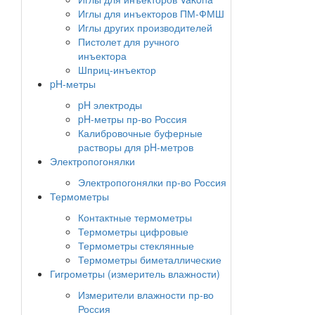
Иглы для инъекторов ПМ-ФМШ
Иглы других производителей
Пистолет для ручного
инъектора
Шприц-инъектор
pH-метры
pH электроды
pH-метры пр-во Россия
Калибровочные буферные
растворы для pH-метров
Электропогонялки
Электропогонялки пр-во Россия
Термометры
Контактные термометры
Термометры цифровые
Термометры стеклянные
Термометры биметаллические
Гигрометры (измеритель влажности)
Измерители влажности пр-во
Россия