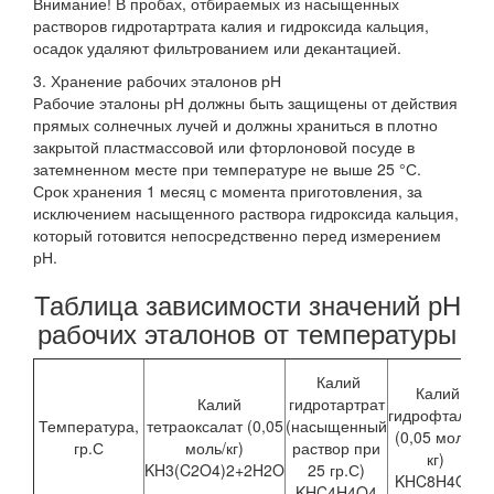
Внимание! В пробах, отбираемых из насыщенных
растворов гидротартрата калия и гидроксида кальция,
осадок удаляют фильтрованием или декантацией.
3. Хранение рабочих эталонов рН
Рабочие эталоны рН должны быть защищены от действия
прямых солнечных лучей и должны храниться в плотно
закрытой пластмассовой или фторлоновой посуде в
затемненном месте при температуре не выше 25 °С.
Срок хранения 1 месяц с момента приготовления, за
исключением насыщенного раствора гидроксида кальция,
который готовится непосредственно перед измерением
рН.
Таблица зависимости значений рН
рабочих эталонов от температуры
Калий
Калий
м
Калий
гидротартрат
гидрофталат
Температура,
тетраоксалат (0,05
(насыщенный
(0,05 моль/
гр.С
моль/кг)
раствор при
кг)
KH3(C2O4)2+2H2O
25 гр.С)
KHC8H4O4
KHC4H4O4