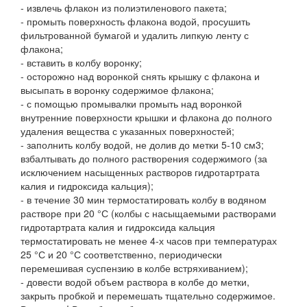
- извлечь флакон из полиэтиленового пакета;
- промыть поверхность флакона водой, просушить
фильтрованной бумагой и удалить липкую ленту с
флакона;
- вставить в колбу воронку;
- осторожно над воронкой снять крышку с флакона и
высыпать в воронку содержимое флакона;
- с помощью промывалки промыть над воронкой
внутренние поверхности крышки и флакона до полного
удаления вещества с указанных поверхностей;
- заполнить колбу водой, не долив до метки 5-10 см3;
взбалтывать до полного растворения содержимого (за
исключением насыщенных растворов гидротартрата
калия и гидроксида кальция);
- в течение 30 мин термостатировать колбу в водяном
растворе при 20 °С (колбы с насыщаемыми растворами
гидротартрата калия и гидроксида кальция
термостатировать не менее 4-х часов при температурах
25 °С и 20 °С соответственно, периодически
перемешивая суспензию в колбе встряхиванием);
- довести водой объем раствора в колбе до метки,
закрыть пробкой и перемешать тщательно содержимое.